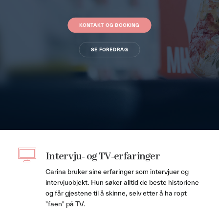
KONTAKT OG BOOKING
SE FOREDRAG
Intervju- og TV-erfaringer
Carina bruker sine erfaringer som intervjuer og
intervjuobjekt. Hun søker alltid de beste historiene
og får gjestene til å skinne, selv etter å ha ropt
"faen" på TV.